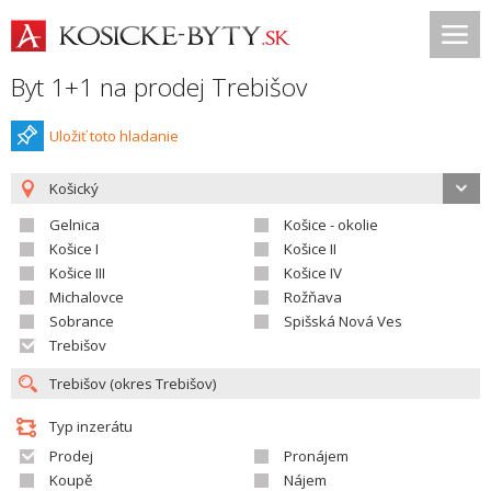
Byt 1+1 na prodej Trebišov
Uložiť toto hladanie
Košický
Gelnica
Košice - okolie
Košice I
Košice II
Košice III
Košice IV
Michalovce
Rožňava
Sobrance
Spišská Nová Ves
Trebišov
Typ inzerátu
Prodej
Pronájem
Koupě
Nájem