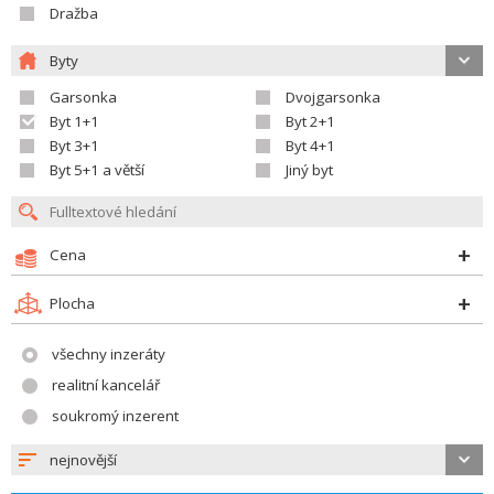
Dražba
Byty
Garsonka
Dvojgarsonka
Byt 1+1
Byt 2+1
Byt 3+1
Byt 4+1
Byt 5+1 a větší
Jiný byt
Cena
Plocha
všechny inzeráty
realitní kancelář
soukromý inzerent
nejnovější