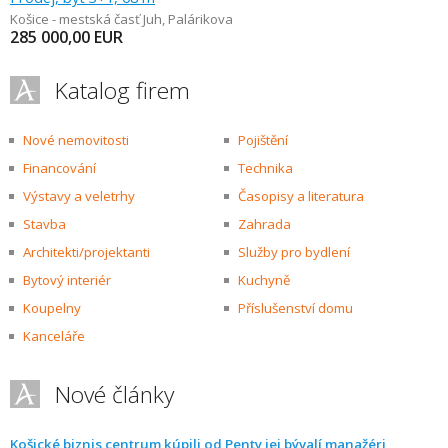
Košice - mestská časť Juh
,
Palárikova
285 000,00
EUR
Katalog firem
Nové nemovitosti
Pojištění
Financování
Technika
Výstavy a veletrhy
Časopisy a literatura
Stavba
Zahrada
Architekti/projektanti
Služby pro bydlení
Bytový interiér
Kuchyně
Koupelny
Příslušenství domu
Kanceláře
Nové články
Košické biznis centrum kúpili od Penty jej bývalí manažéri