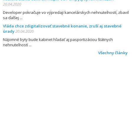
20.04.2020
Developer pokračuje vo výpredaji kancelárskych nehnuteľností, zbavil
sa ďalšej
Vláda chce zdigitalizovať stavebné konanie, zruší aj stavebné
úrady
20.04.2020
Nájomné byty bude kabinet hľadať aj pasportizáciou štátnych
nehnuteľností
Všechny články