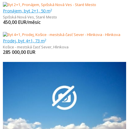
Pronájem, byt 2+1, 50 m
2
Spišská Nová Ves
,
Staré Mesto
450,00
EUR/měsíc
Prodej, byt 4+1, 73 m
2
Košice - mestská časť Sever
,
Hlinkova
285 000,00
EUR