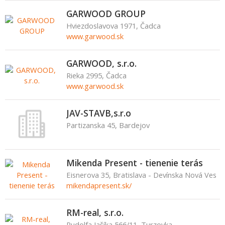
GARWOOD GROUP
Hviezdoslavova 1971, Čadca
www.garwood.sk
GARWOOD, s.r.o.
Rieka 2995, Čadca
www.garwood.sk
JAV-STAVB,s.r.o
Partizanska 45, Bardejov
Mikenda Present - tienenie terás
Eisnerova 35, Bratislava - Devínska Nová Ves
mikendapresent.sk/
RM-real, s.r.o.
Rudolfa Jašíka 566/11, Turzovka