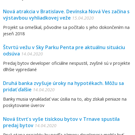
Nová atrakcia v Bratislave. Devínska Nová Ves začína s
výstavbou vyhliadkovej veže
15.04.2020
Projekt sa omeškal, pôvodne sa počítalo s jeho dokončením na
jeseň 2018
Štvrtú vežu v Sky Parku Penta pre aktuálnu situáciu
odsúva
14.04.2020
Predaj bytov developer oficiálne nespustil, zvyšné sú v projekte
dlhšie vypredané
Druhá banka zvyšuje úroky na hypotékach. Môžu sa
pridať ďalšie
14.04.2020
Banky musia vynakladať viac úsilia na to, aby získali peniaze na
poskytovanie úverov
Nová štvrť s vyše tisíckou bytov v Trnave spustila
predaj bytov
14.04.2020
Prvá etapa projektu by podľa zámeru developera mohla byť