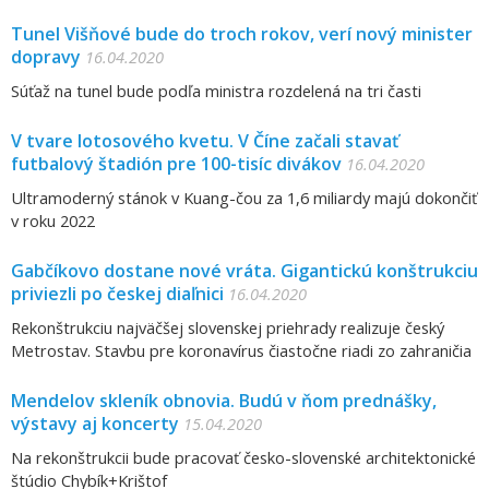
Tunel Višňové bude do troch rokov, verí nový minister
dopravy
16.04.2020
Súťaž na tunel bude podľa ministra rozdelená na tri časti
V tvare lotosového kvetu. V Číne začali stavať
futbalový štadión pre 100-tisíc divákov
16.04.2020
Ultramoderný stánok v Kuang-čou za 1,6 miliardy majú dokončiť
v roku 2022
Gabčíkovo dostane nové vráta. Gigantickú konštrukciu
priviezli po českej diaľnici
16.04.2020
Rekonštrukciu najväčšej slovenskej priehrady realizuje český
Metrostav. Stavbu pre koronavírus čiastočne riadi zo zahraničia
Mendelov skleník obnovia. Budú v ňom prednášky,
výstavy aj koncerty
15.04.2020
Na rekonštrukcii bude pracovať česko-slovenské architektonické
štúdio Chybík+Krištof