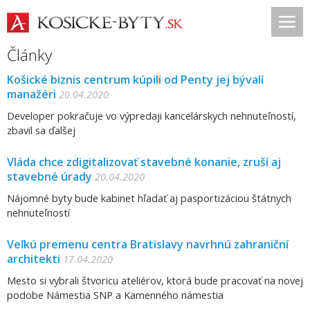
Články
Košické biznis centrum kúpili od Penty jej bývalí
manažéri
20.04.2020
Developer pokračuje vo výpredaji kancelárskych nehnuteľností,
zbavil sa ďalšej
Vláda chce zdigitalizovať stavebné konanie, zruší aj
stavebné úrady
20.04.2020
Nájomné byty bude kabinet hľadať aj pasportizáciou štátnych
nehnuteľností
Veľkú premenu centra Bratislavy navrhnú zahraniční
architekti
17.04.2020
Mesto si vybrali štvoricu ateliérov, ktorá bude pracovať na novej
podobe Námestia SNP a Kamenného námestia