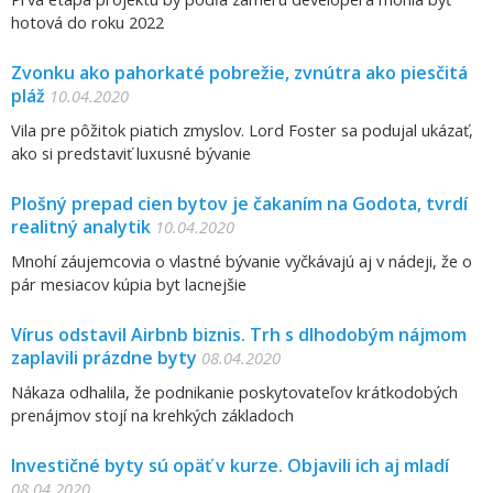
hotová do roku 2022
Zvonku ako pahorkaté pobrežie, zvnútra ako piesčitá
pláž
10.04.2020
Vila pre pôžitok piatich zmyslov. Lord Foster sa podujal ukázať,
ako si predstaviť luxusné bývanie
Plošný prepad cien bytov je čakaním na Godota, tvrdí
realitný analytik
10.04.2020
Mnohí záujemcovia o vlastné bývanie vyčkávajú aj v nádeji, že o
pár mesiacov kúpia byt lacnejšie
Vírus odstavil Airbnb biznis. Trh s dlhodobým nájmom
zaplavili prázdne byty
08.04.2020
Nákaza odhalila, že podnikanie poskytovateľov krátkodobých
prenájmov stojí na krehkých základoch
Investičné byty sú opäť v kurze. Objavili ich aj mladí
08.04.2020