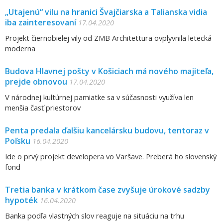
„Utajenú“ vilu na hranici Švajčiarska a Talianska vidia
iba zainteresovaní
17.04.2020
Projekt čiernobielej vily od ZMB Architettura ovplyvnila letecká
moderna
Budova Hlavnej pošty v Košiciach má nového majiteľa,
prejde obnovou
17.04.2020
V národnej kultúrnej pamiatke sa v súčasnosti využíva len
menšia časť priestorov
Penta predala ďalšiu kancelársku budovu, tentoraz v
Poľsku
16.04.2020
Ide o prvý projekt developera vo Varšave. Preberá ho slovenský
fond
Tretia banka v krátkom čase zvyšuje úrokové sadzby
hypoték
16.04.2020
Banka podľa vlastných slov reaguje na situáciu na trhu