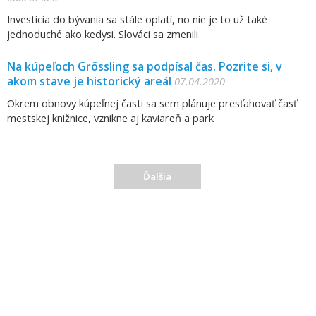
Investícia do bývania sa stále oplatí, no nie je to už také
jednoduché ako kedysi. Slováci sa zmenili
Na kúpeľoch Grössling sa podpísal čas. Pozrite si, v
akom stave je historický areál
07.04.2020
Okrem obnovy kúpeľnej časti sa sem plánuje presťahovať časť
mestskej knižnice, vznikne aj kaviareň a park
Ďalšia