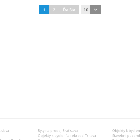
1
2
Ďalšia
10
islava
Byty na prodej Bratislava
Objekty k bydlení
Objekty k bydlení a rekreaci Trnava
Stavební pozemk