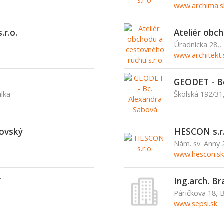
www.archima.s
.r.o.
Ateliér obc
Úradnícka 28,,
www.architekt.
GEODET - Bc
alka
Školská 192/31
kovský
HESCON s.r.
Nám. sv. Anny 
www.hescon.sk
T
Ing.arch. Br
Páričkova 18, B
www.sepsi.sk