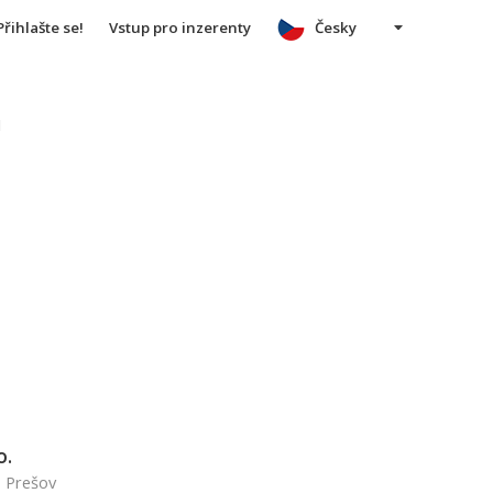
Přihlašte se!
Vstup pro inzerenty
Česky
u
o.
, Prešov