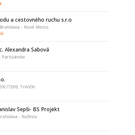
k
hodu a cestovného ruchu s.r.o
 Bratislava - Nové Mesto
sk
. Alexandra Sabová
, Partizánske
o.
20C/7269, Trenčín
anislav Sepši- BS Projekt
ratislava - Ružinov