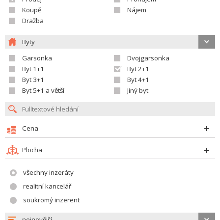
Koupě
Nájem
Dražba
Byty
Garsonka
Dvojgarsonka
Byt 1+1
Byt 2+1
Byt 3+1
Byt 4+1
Byt 5+1 a větší
Jiný byt
Cena
Plocha
všechny inzeráty
realitní kancelář
soukromý inzerent
nejnovější