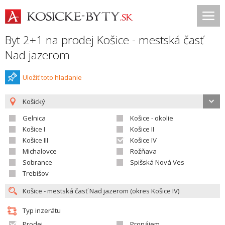
Byt 2+1 na prodej Košice - mestská časť
Nad jazerom
Uložiť toto hladanie
Košický
Gelnica
Košice - okolie
Košice I
Košice II
Košice III
Košice IV
Michalovce
Rožňava
Sobrance
Spišská Nová Ves
Trebišov
Typ inzerátu
Prodej
Pronájem