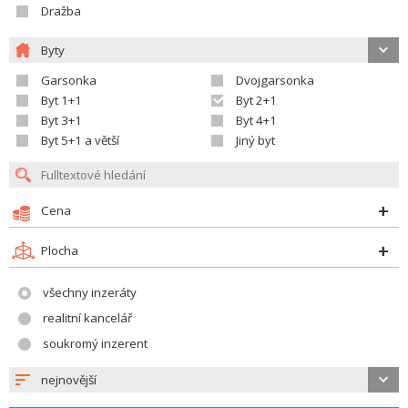
Dražba
Byty
Garsonka
Dvojgarsonka
Byt 1+1
Byt 2+1
Byt 3+1
Byt 4+1
Byt 5+1 a větší
Jiný byt
Cena
Plocha
všechny inzeráty
realitní kancelář
soukromý inzerent
nejnovější