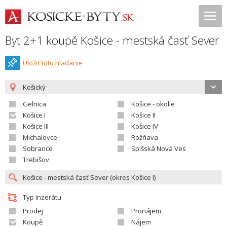
Byt 2+1 koupě Košice - mestská časť Sever
Uložiť toto hladanie
Košický
Gelnica
Košice - okolie
Košice I
Košice II
Košice III
Košice IV
Michalovce
Rožňava
Sobrance
Spišská Nová Ves
Trebišov
Typ inzerátu
Prodej
Pronájem
Koupě
Nájem