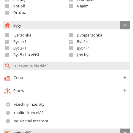
Koupě
Nájem
Dražba
Byty
Garsonka
Dvojgarsonka
Byt 1+1
Byt 2+1
Byt 3+1
Byt 4+1
Byt 5+1 a větší
Jiný byt
Cena
Plocha
všechny inzeráty
realitní kancelář
soukromý inzerent
nejnovější