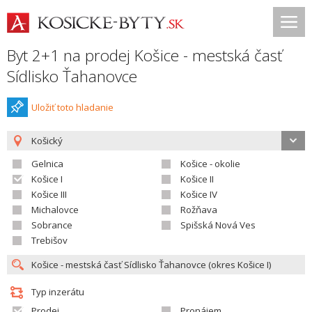
Byt 2+1 na prodej Košice - mestská časť
Sídlisko Ťahanovce
Uložiť toto hladanie
Košický
Gelnica
Košice - okolie
Košice I
Košice II
Košice III
Košice IV
Michalovce
Rožňava
Sobrance
Spišská Nová Ves
Trebišov
Typ inzerátu
Prodej
Pronájem