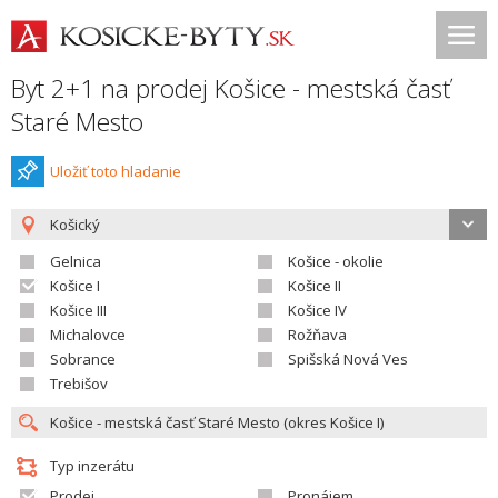
Byt 2+1 na prodej Košice - mestská časť
Staré Mesto
Uložiť toto hladanie
Košický
Gelnica
Košice - okolie
Košice I
Košice II
Košice III
Košice IV
Michalovce
Rožňava
Sobrance
Spišská Nová Ves
Trebišov
Typ inzerátu
Prodej
Pronájem