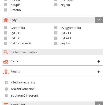
Koupě
Nájem
Dražba
Byty
Garsonka
Dvojgarsonka
Byt 1+1
Byt 2+1
Byt 3+1
Byt 4+1
Byt 5+1 a větší
Jiný byt
Cena
Plocha
všechny inzeráty
realitní kancelář
soukromý inzerent
nejnovější