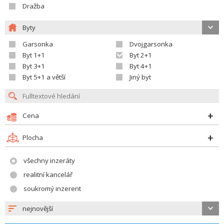
Dražba
Byty
Garsonka
Dvojgarsonka
Byt 1+1
Byt 2+1
Byt 3+1
Byt 4+1
Byt 5+1 a větší
Jiný byt
Cena
Plocha
všechny inzeráty
realitní kancelář
soukromý inzerent
nejnovější