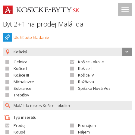
Byt 2+1 na prodej Malá Ida
Uložiť toto hladanie
Košický
Gelnica
Košice - okolie
Košice I
Košice II
Košice III
Košice IV
Michalovce
Rožňava
Sobrance
Spišská Nová Ves
Trebišov
Typ inzerátu
Prodej
Pronájem
Koupě
Nájem