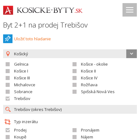
Byt 2+1 na prodej Trebišov
Uložiť toto hladanie
Košický
Gelnica
Košice - okolie
Košice I
Košice II
Košice III
Košice IV
Michalovce
Rožňava
Sobrance
Spišská Nová Ves
Trebišov
Typ inzerátu
Prodej
Pronájem
Koupě
Nájem