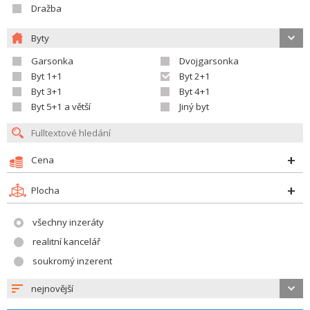
Dražba
Byty
Garsonka
Dvojgarsonka
Byt 1+1
Byt 2+1
Byt 3+1
Byt 4+1
Byt 5+1 a větší
Jiný byt
Cena
Plocha
všechny inzeráty
realitní kancelář
soukromý inzerent
nejnovější