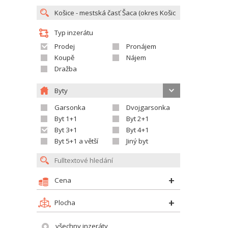
Typ inzerátu
Prodej
Pronájem
Koupě
Nájem
Dražba
Byty
Garsonka
Dvojgarsonka
Byt 1+1
Byt 2+1
Byt 3+1
Byt 4+1
Byt 5+1 a větší
Jiný byt
Cena
Plocha
všechny inzeráty