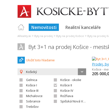
Nemovitosti
Realitní kanceláře
>
>
>
AReality.sk
Byty na prodej
Byty na prodej Košice
Byty na prodej Ko
Byt 3+1 na prodej Košice - mests
Uložiť toto hladanie
Prodej, by
Košice - me
Košický
205 000,
Gelnica
Košice - okolie
Košice I
Košice II
Košice III
Košice IV
Michalovce
Rožňava
Sobrance
Spišská Nová Ves
Trebišov