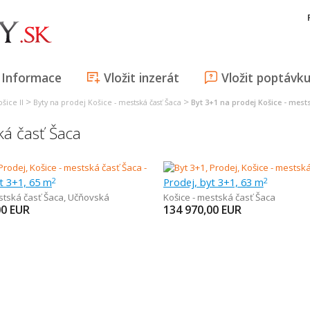
Informace
Vložit inzerát
Vložit poptávk
>
>
šice II
Byty na prodej Košice - mestská časť Šaca
Byt 3+1 na prodej Košice - mest
ká časť Šaca
t 3+1, 65 m
Prodej, byt 3+1, 63 m
2
2
stská časť Šaca
,
Učňovská
Košice - mestská časť Šaca
00
EUR
134 970,00
EUR