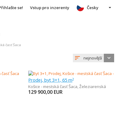
Přihlašte se!
Vstup pro inzerenty
Česky
u
ská časť Šaca
nejnovější
Prodej, byt 3+1, 65 m
2
Košice - mestská časť Šaca
,
Železiarenská
129 900,00
EUR