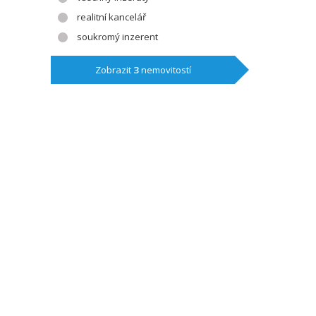
realitní kancelář
soukromý inzerent
Zobrazit
3
nemovitostí