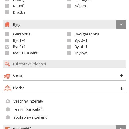
Koupě
Nájem
Dražba
Byty
Garsonka
Dvojgarsonka
Byt 1+1
Byt 2+1
Byt 3+1
Byt 4+1
Byt 5+1 a větší
Jiný byt
Cena
Plocha
všechny inzeráty
realitní kancelář
soukromý inzerent
nejnovější