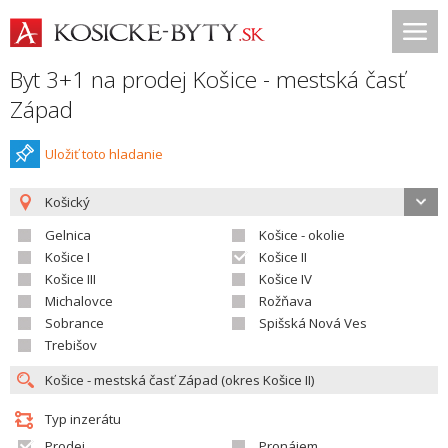
Byt 3+1 na prodej Košice - mestská časť
Západ
Uložiť toto hladanie
Košický
Gelnica
Košice - okolie
Košice I
Košice II
Košice III
Košice IV
Michalovce
Rožňava
Sobrance
Spišská Nová Ves
Trebišov
Typ inzerátu
Prodej
Pronájem