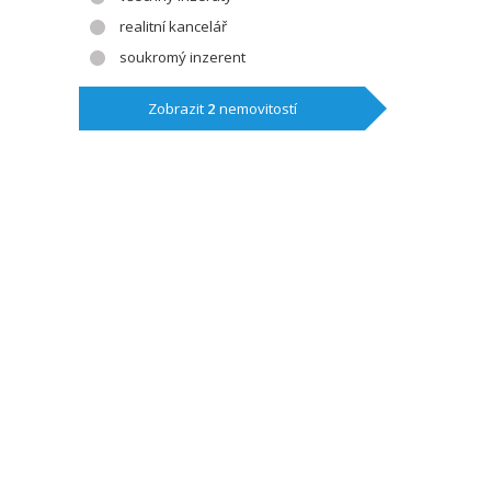
realitní kancelář
soukromý inzerent
Zobrazit
2
nemovitostí