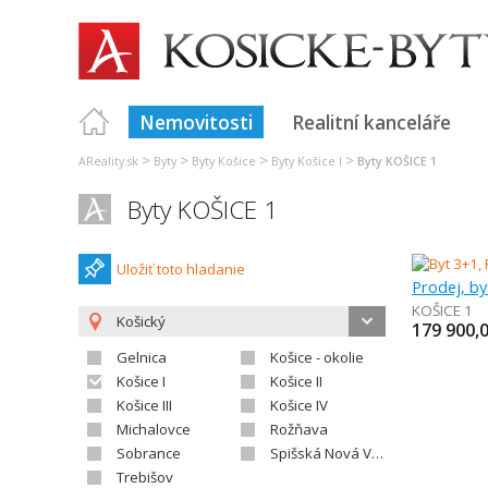
Nemovitosti
Realitní kanceláře
>
>
>
>
AReality.sk
Byty
Byty Košice
Byty Košice I
Byty KOŠICE 1
Byty KOŠICE 1
Uložiť toto hladanie
Prodej, by
KOŠICE 1
Košický
179 900,
Gelnica
Košice - okolie
Košice I
Košice II
Košice III
Košice IV
Michalovce
Rožňava
Sobrance
Spišská Nová Ves
Trebišov