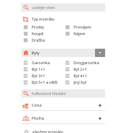
Typ inzerátu
Prodej
Pronájem
Koupě
Nájem
Dražba
Byty
Garsonka
Dvojgarsonka
Byt 1+1
Byt 2+1
Byt 3+1
Byt 4+1
Byt 5+1 a větší
Jiný byt
Cena
Plocha
všechny inzeráty