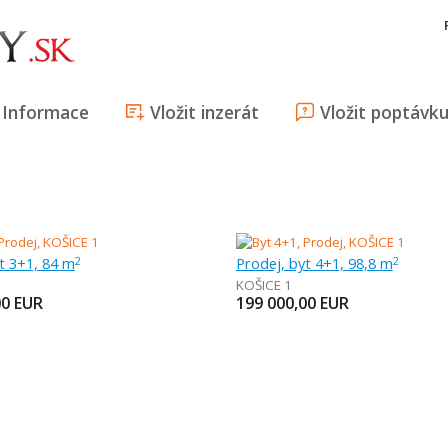
Informace
Vložit inzerát
Vložit poptávk
t 3+1, 84 m
Prodej, byt 4+1, 98,8 m
2
2
KOŠICE 1
00
EUR
199 000,00
EUR