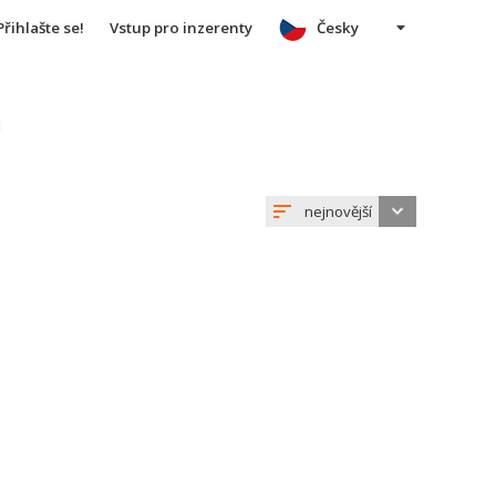
Přihlašte se!
Vstup pro inzerenty
Česky
u
nejnovější