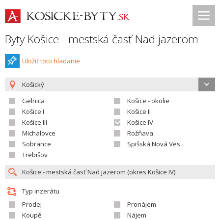
Byty Košice - mestská časť Nad jazerom
Uložiť toto hladanie
Košický
Gelnica
Košice - okolie
Košice I
Košice II
Košice III
Košice IV
Michalovce
Rožňava
Sobrance
Spišská Nová Ves
Trebišov
Typ inzerátu
Prodej
Pronájem
Koupě
Nájem