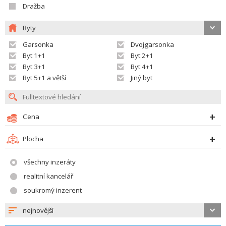
Dražba
Byty
Garsonka
Dvojgarsonka
Byt 1+1
Byt 2+1
Byt 3+1
Byt 4+1
Byt 5+1 a větší
Jiný byt
Cena
Plocha
všechny inzeráty
realitní kancelář
soukromý inzerent
nejnovější