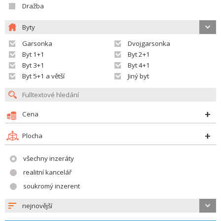
Dražba
Byty
Garsonka
Dvojgarsonka
Byt 1+1
Byt 2+1
Byt 3+1
Byt 4+1
Byt 5+1 a větší
Jiný byt
Cena
Plocha
všechny inzeráty
realitní kancelář
soukromý inzerent
nejnovější