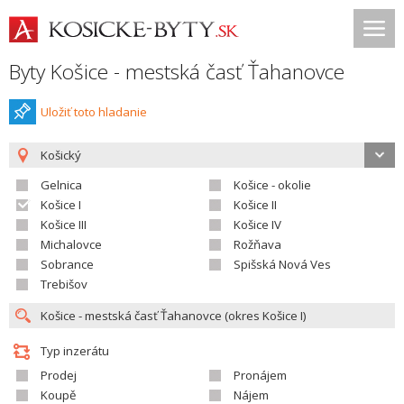
Byty Košice - mestská časť Ťahanovce
Uložiť toto hladanie
Košický
Gelnica
Košice - okolie
Košice I
Košice II
Košice III
Košice IV
Michalovce
Rožňava
Sobrance
Spišská Nová Ves
Trebišov
Typ inzerátu
Prodej
Pronájem
Koupě
Nájem