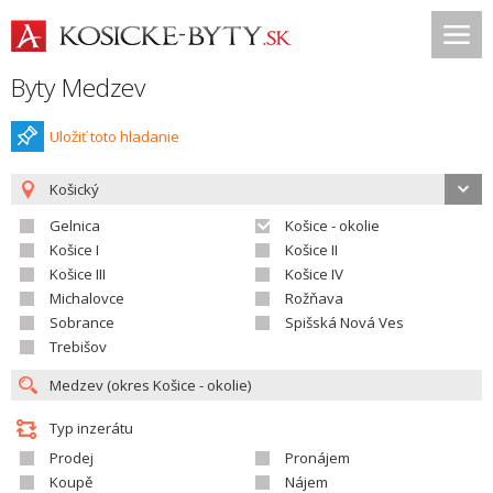
Byty Medzev
Uložiť toto hladanie
Košický
Gelnica
Košice - okolie
Košice I
Košice II
Košice III
Košice IV
Michalovce
Rožňava
Sobrance
Spišská Nová Ves
Trebišov
Typ inzerátu
Prodej
Pronájem
Koupě
Nájem