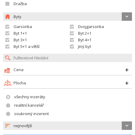
Dražba
Byty
Garsonka
Dvojgarsonka
Byt 1+1
Byt 2+1
Byt 3+1
Byt 4+1
Byt 5+1 a větší
Jiný byt
Cena
Plocha
všechny inzeráty
realitní kancelář
soukromý inzerent
nejnovější