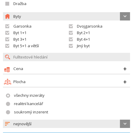
Dražba
Byty
Garsonka
Dvojgarsonka
Byt 1+1
Byt 2+1
Byt 3+1
Byt 4+1
Byt 5+1 a větší
Jiný byt
Cena
Plocha
všechny inzeráty
realitní kancelář
soukromý inzerent
nejnovější