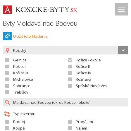
Byty Moldava nad Bodvou
Uložiť toto hladanie
Košický
Gelnica
Košice - okolie
Košice I
Košice II
Košice III
Košice IV
Michalovce
Rožňava
Sobrance
Spišská Nová Ves
Trebišov
Typ inzerátu
Prodej
Pronájem
Koupě
Nájem