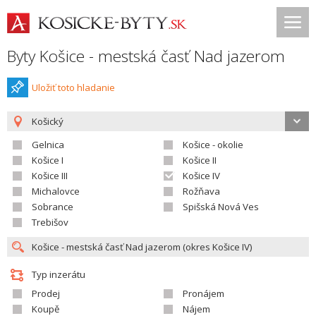
Byty Košice - mestská časť Nad jazerom
Uložiť toto hladanie
Košický
Gelnica
Košice - okolie
Košice I
Košice II
Košice III
Košice IV
Michalovce
Rožňava
Sobrance
Spišská Nová Ves
Trebišov
Typ inzerátu
Prodej
Pronájem
Koupě
Nájem