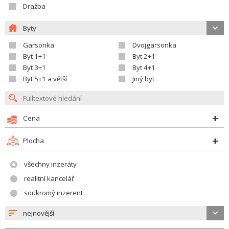
Dražba
Byty
Garsonka
Dvojgarsonka
Byt 1+1
Byt 2+1
Byt 3+1
Byt 4+1
Byt 5+1 a větší
Jiný byt
Cena
Plocha
všechny inzeráty
realitní kancelář
soukromý inzerent
nejnovější