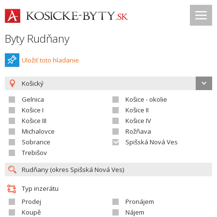
Byty Rudňany
Uložiť toto hladanie
Košický
Gelnica
Košice - okolie
Košice I
Košice II
Košice III
Košice IV
Michalovce
Rožňava
Sobrance
Spišská Nová Ves
Trebišov
Typ inzerátu
Prodej
Pronájem
Koupě
Nájem