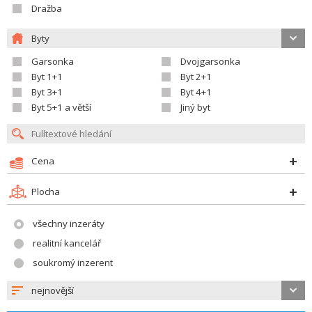
Dražba
Byty
Garsonka
Dvojgarsonka
Byt 1+1
Byt 2+1
Byt 3+1
Byt 4+1
Byt 5+1 a větší
Jiný byt
Cena
Plocha
všechny inzeráty
realitní kancelář
soukromý inzerent
nejnovější