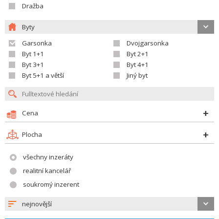
Dražba
Byty
Garsonka
Dvojgarsonka
Byt 1+1
Byt 2+1
Byt 3+1
Byt 4+1
Byt 5+1 a větší
Jiný byt
Cena
Plocha
všechny inzeráty
realitní kancelář
soukromý inzerent
nejnovější