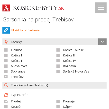
Garsonka na prodej Trebišov
Uložiť toto hladanie
Košický
Gelnica
Košice - okolie
Košice I
Košice II
Košice III
Košice IV
Michalovce
Rožňava
Sobrance
Spišská Nová Ves
Trebišov
Typ inzerátu
Prodej
Pronájem
Koupě
Nájem