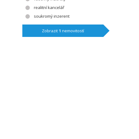
realitní kancelář
soukromý inzerent
Zobrazit
1
nemovitostí