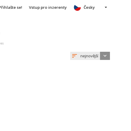
Přihlašte se!
Vstup pro inzerenty
Česky
u
Ves
nejnovější