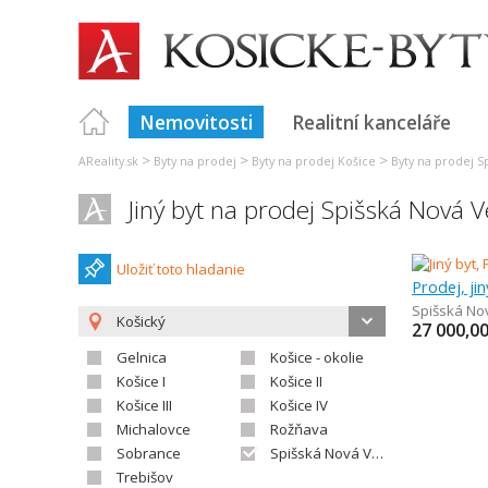
Nemovitosti
Realitní kanceláře
>
>
>
AReality.sk
Byty na prodej
Byty na prodej Košice
Byty na prodej S
Jiný byt na prodej Spišská Nová V
Uložiť toto hladanie
Prodej, ji
Spišská No
Košický
27 000,0
Gelnica
Košice - okolie
Košice I
Košice II
Košice III
Košice IV
Michalovce
Rožňava
Sobrance
Spišská Nová Ves
Trebišov