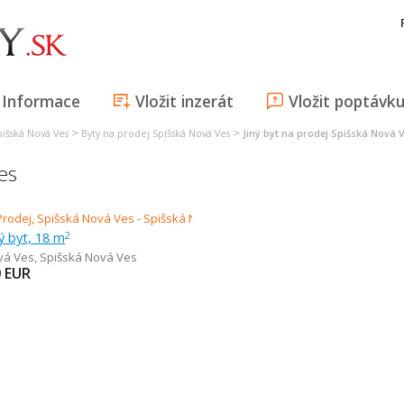
Informace
Vložit inzerát
Vložit poptávk
>
>
pišská Nová Ves
Byty na prodej Spišská Nová Ves
Jiný byt na prodej Spišská Nová 
es
ný byt, 18 m
2
vá Ves
,
Spišská Nová Ves
0
EUR