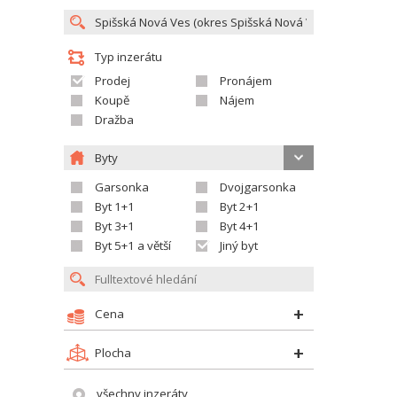
Typ inzerátu
Prodej
Pronájem
Koupě
Nájem
Dražba
Byty
Garsonka
Dvojgarsonka
Byt 1+1
Byt 2+1
Byt 3+1
Byt 4+1
Byt 5+1 a větší
Jiný byt
Cena
Plocha
všechny inzeráty