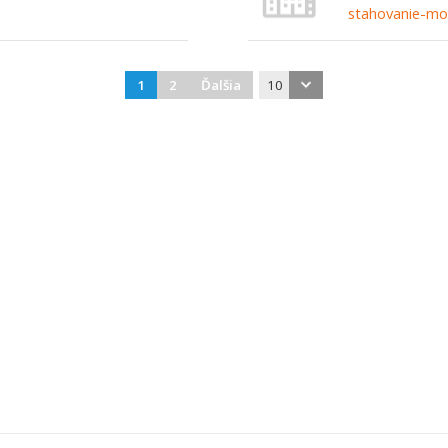
stahovanie-mo
1
2
Ďalšia
10