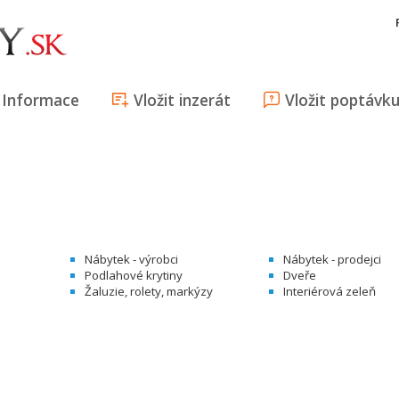
Informace
Vložit inzerát
Vložit poptávk
Nábytek - výrobci
Nábytek - prodejci
Podlahové krytiny
Dveře
Žaluzie, rolety, markýzy
Interiérová zeleň