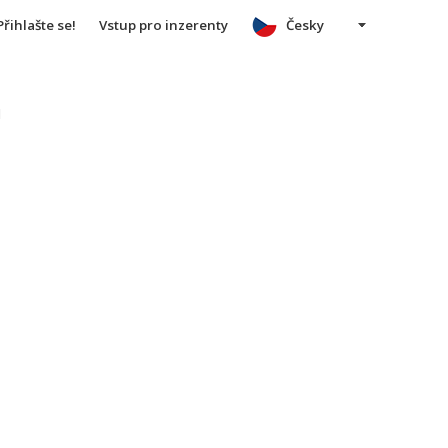
Přihlašte se!
Vstup pro inzerenty
Česky
u