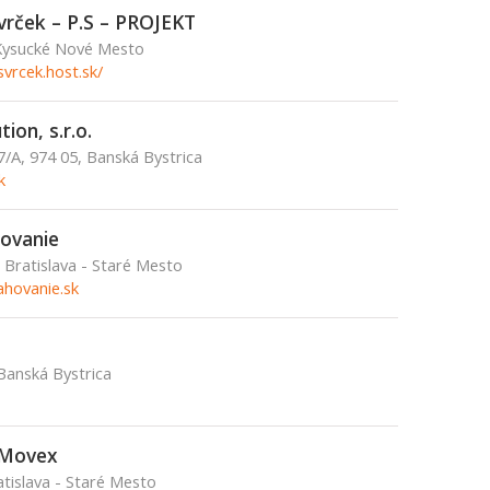
Svrček – P.S – PROJEKT
 Kysucké Nové Mesto
vrcek.host.sk/
ion, s.r.o.
7/A, 974 05, Banská Bystrica
k
ovanie
Bratislava - Staré Mesto
hovanie.sk
Banská Bystrica
 Movex
atislava - Staré Mesto