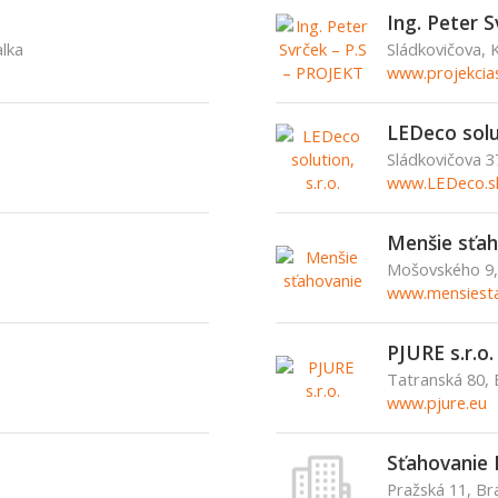
Ing. Peter 
alka
Sládkovičova,
www.projekcias
LEDeco solut
Sládkovičova 3
www.LEDeco.s
Menšie sťah
Mošovského 9, 
www.mensiesta
PJURE s.r.o.
Tatranská 80, 
www.pjure.eu
Sťahovanie
Pražská 11, Br