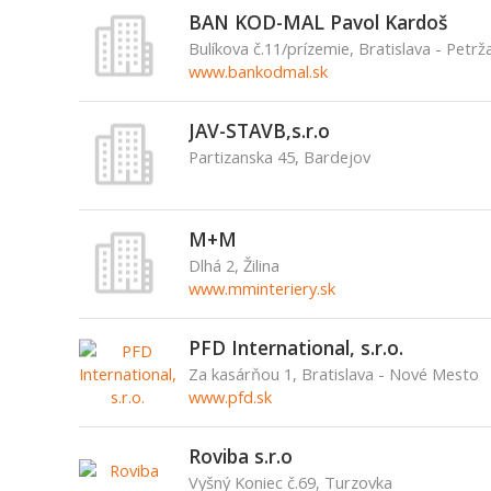
BAN KOD-MAL Pavol Kardoš
Bulíkova č.11/prízemie, Bratislava - Petrž
www.bankodmal.sk
JAV-STAVB,s.r.o
Partizanska 45, Bardejov
M+M
Dlhá 2, Žilina
www.mminteriery.sk
PFD International, s.r.o.
Za kasárňou 1, Bratislava - Nové Mesto
www.pfd.sk
Roviba s.r.o
Vyšný Koniec č.69, Turzovka