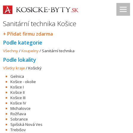
Sanitární technika Košice
+ Přidat firmu zdarma
Podle kategorie
Všechny
/
Koupelny
/
Sanitární technika
Podle lokality
Všetky kraje
/
Košický
Gelnica
Košice - okolie
Košice I
Košice II
Košice III
Košice IV
Michalovce
Rožňava
Sobrance
Spišská Nová Ves
Trebišov