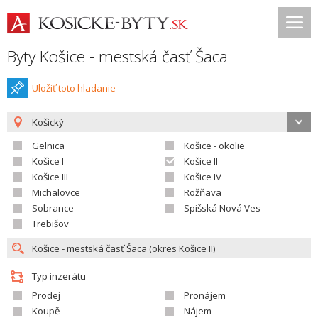
Byty Košice - mestská časť Šaca
Uložiť toto hladanie
Košický
Gelnica
Košice - okolie
Košice I
Košice II
Košice III
Košice IV
Michalovce
Rožňava
Sobrance
Spišská Nová Ves
Trebišov
Typ inzerátu
Prodej
Pronájem
Koupě
Nájem