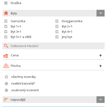
Dražba
Byty
Garsonka
Dvojgarsonka
Byt 1+1
Byt 2+1
Byt 3+1
Byt 4+1
Byt 5+1 a větší
Jiný byt
Cena
Plocha
všechny inzeráty
realitní kancelář
soukromý inzerent
nejnovější