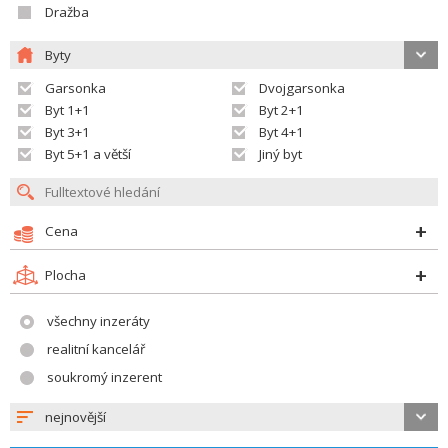
Dražba
Byty
Garsonka
Dvojgarsonka
Byt 1+1
Byt 2+1
Byt 3+1
Byt 4+1
Byt 5+1 a větší
Jiný byt
Cena
Plocha
všechny inzeráty
realitní kancelář
soukromý inzerent
nejnovější