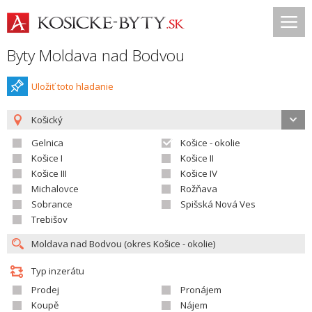
Byty Moldava nad Bodvou
Uložiť toto hladanie
Košický
Gelnica
Košice - okolie
Košice I
Košice II
Košice III
Košice IV
Michalovce
Rožňava
Sobrance
Spišská Nová Ves
Trebišov
Typ inzerátu
Prodej
Pronájem
Koupě
Nájem