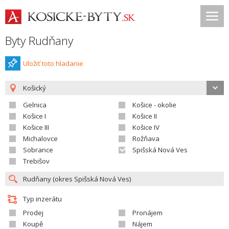
Byty Rudňany
Uložiť toto hladanie
Košický
Gelnica
Košice - okolie
Košice I
Košice II
Košice III
Košice IV
Michalovce
Rožňava
Sobrance
Spišská Nová Ves
Trebišov
Typ inzerátu
Prodej
Pronájem
Koupě
Nájem