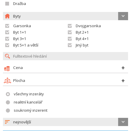
Dražba
Byty
Garsonka
Dvojgarsonka
Byt 1+1
Byt 2+1
Byt 3+1
Byt 4+1
Byt 5+1 a větší
Jiný byt
Cena
Plocha
všechny inzeráty
realitní kancelář
soukromý inzerent
nejnovější