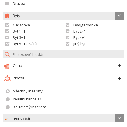
Dražba
Byty
Garsonka
Dvojgarsonka
Byt 1+1
Byt 2+1
Byt 3+1
Byt 4+1
Byt 5+1 a větší
Jiný byt
Cena
Plocha
všechny inzeráty
realitní kancelář
soukromý inzerent
nejnovější