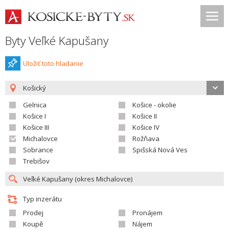
Byty Veľké Kapušany
Uložiť toto hladanie
Košický
Gelnica
Košice - okolie
Košice I
Košice II
Košice III
Košice IV
Michalovce
Rožňava
Sobrance
Spišská Nová Ves
Trebišov
Typ inzerátu
Prodej
Pronájem
Koupě
Nájem