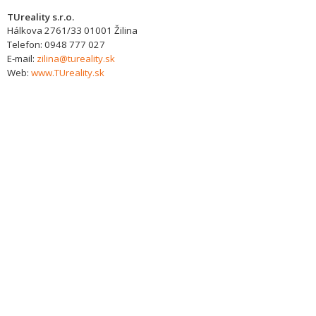
TUreality s.r.o.
Hálkova 2761/33
01001
Žilina
Telefon:
0948 777 027
E-mail:
zilina@tureality.sk
Web:
www.TUreality.sk