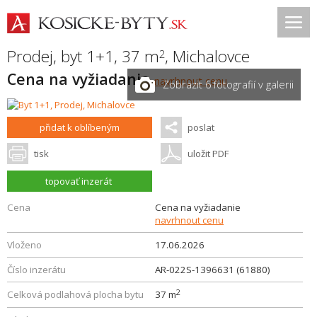
Prodej, byt 1+1, 37 m
,
Michalovce
2
Cena na vyžiadanie
navrhnout cenu
Zobrazit 6 fotografií v galerii
přidat k oblíbeným
poslat
tisk
uložit PDF
topovať inzerát
Cena
Cena na vyžiadanie
navrhnout cenu
Vloženo
17.06.2026
Číslo inzerátu
AR-022S-1396631 (61880)
2
Celková podlahová plocha bytu
37 m