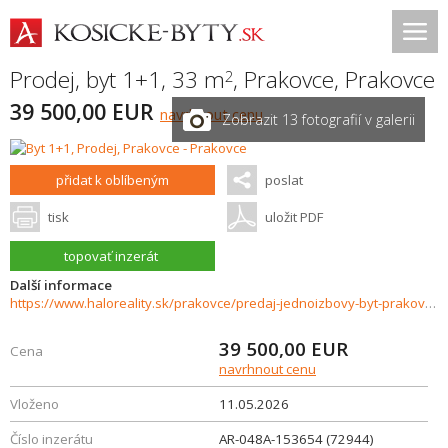
Prodej, byt 1+1, 33 m
,
Prakovce
,
Prakovce
2
39 500,00 EUR
navrhnout cenu
Zobrazit 13 fotografií v galerii
přidat k oblíbeným
poslat
tisk
uložit PDF
topovať inzerát
Další informace
https://www.haloreality.sk/prakovce/predaj-jednoizbovy-byt-prakovce---exkluzivne-halo-reality/72944
39 500,00
EUR
Cena
navrhnout cenu
Vloženo
11.05.2026
Číslo inzerátu
AR-048A-153654 (72944)