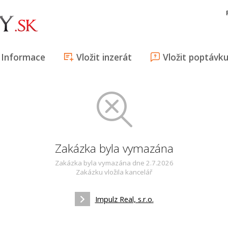
Informace
Vložit inzerát
Vložit poptávk
Zakázka byla vymazána
Zakázka byla vymazána dne 2.7.2026
Zakázku vložila kancelář
Impulz Real, s.r.o.