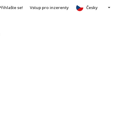
Přihlašte se!
Vstup pro inzerenty
Česky
u