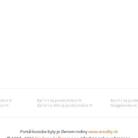
šice IV
Byt 1+1 na prodej Košice IV
Byt 2+1 na prode
ice IV
Byt 5+1 a větší na prodej Košice IV
Dvojgarsonka na 
Portál kosicke-byty je členom rodiny
www.areality.sk