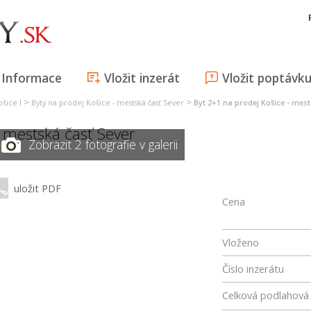
Informace
Vložit inzerát
Vložit poptávk
>
>
šice I
Byty na prodej Košice - mestská časť Sever
Byt 2+1 na prodej Košice - mest
- mestská časť Sever
Zobrazit 2 fotografie v galerii
uložit PDF
Cena
Vloženo
Číslo inzerátu
Celková podlahová