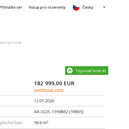
Přihlašte se!
Vstup pro inzerenty
Česky
u
ská časť Sever
Topovať inzerát
182 999,00
EUR
navrhnout cenu
12.01.2026
AR-022S-1394862 (59865)
 plocha bytu
56.6 m
2