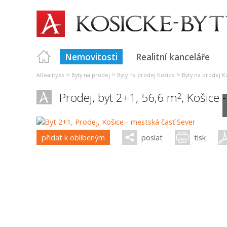
Nemovitosti
Realitní kanceláře
>
>
>
AReality.sk
Byty na prodej
Byty na prodej Košice
Byty na prodej Ko
Prodej, byt 2+1, 56,6 m
,
Košice 
2
přidat k oblíbeným
poslat
tisk