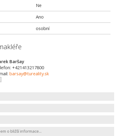
Ne
Ano
osobní
makléře
rek Baršay
lefon: +421413217800
mail:
barsay@tureality.sk