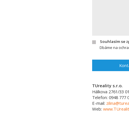
Souhlasím se 
Dbáme na ochran
Kont
TUreality s.r.o.
Hálkova 2761/33
0
Telefon:
0948 777 
E-mail:
zilina@turea
Web:
www.TUrealit