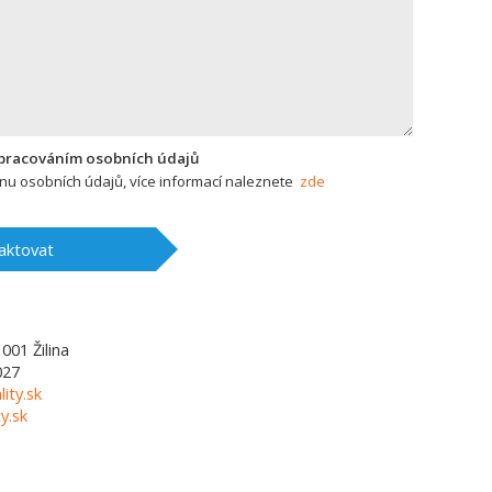
zpracováním osobních údajů
u osobních údajů, více informací naleznete
zde
aktovat
1001
Žilina
027
lity.sk
y.sk