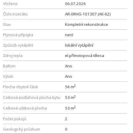
Vloženo
06.07.2026
Číslo inzerátu
AR-0RHG-101307 (AK-62)
Stav
Kompletní rekonstrukce
Plynová přípojka
není
Způsob vytápění
lokální vytápění
Zdroj tepla
el.přímotopová tělesa
Balkon
Ano
Výtah
Ano
2
Plocha obytné části
56 m
2
Celková podlahová plocha bytu
53 m
2
Celková užitková plocha
53 m
Počet pokojů
2
Geologický průzkum
0