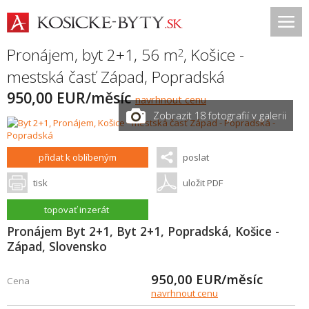
Pronájem, byt 2+1, 56 m
,
Košice -
2
mestská časť Západ
,
Popradská
950,00 EUR/měsíc
navrhnout cenu
Zobrazit 18 fotografií v galerii
přidat k oblíbeným
poslat
tisk
uložit PDF
topovať inzerát
Pronájem Byt 2+1, Byt 2+1, Popradská, Košice -
Západ, Slovensko
950,00
EUR/měsíc
Cena
navrhnout cenu