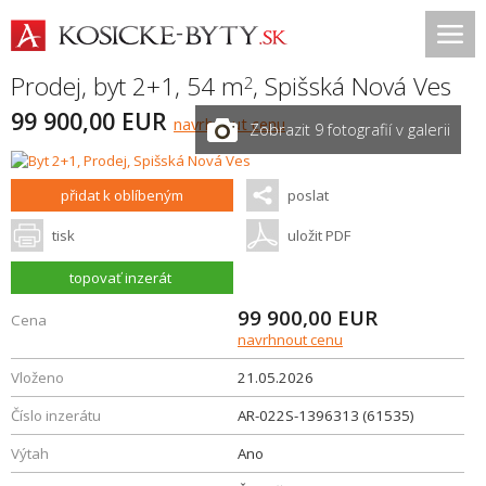
Prodej, byt 2+1, 54 m
,
Spišská Nová Ves
2
99 900,00 EUR
navrhnout cenu
Zobrazit 9 fotografií v galerii
přidat k oblíbeným
poslat
tisk
uložit PDF
topovať inzerát
99 900,00
EUR
Cena
navrhnout cenu
Vloženo
21.05.2026
Číslo inzerátu
AR-022S-1396313 (61535)
Výtah
Ano