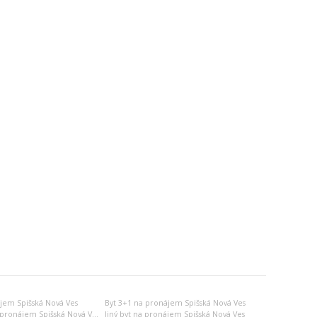
jem Spišská Nová Ves
Byt 3+1 na pronájem Spišská Nová Ves
Dvojgarsonka na pronájem Spišská Nová Ves
Jiný byt na pronájem Spišská Nová Ves