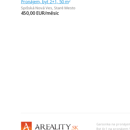
Pronájem, byt 2+1, 50 m
2
Spišská Nová Ves
,
Staré Mesto
450,00
EUR/měsíc
Garsonka na pronájem
Byt 4+1 na pronájem S