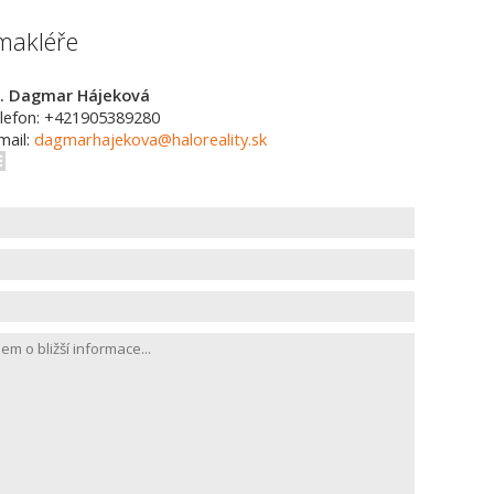
makléře
. Dagmar Hájeková
lefon: +421905389280
mail:
dagmarhajekova@haloreality.sk