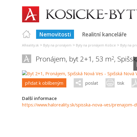
Nemovitosti
Realitní kanceláře
>
>
>
AReality.sk
Byty na pronájem
Byty na pronájem Košice
Byty na p
Pronájem, byt 2+1, 53 m
,
Spišs
2
přidat k oblíbeným
poslat
tisk
Další informace