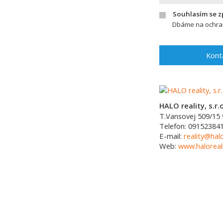
Souhlasím se 
Dbáme na ochran
Kont
HALO reality, s.r.o
T.Vansovej 509/15
Telefon:
09152384
E-mail:
reality@halo
Web:
www.haloreali