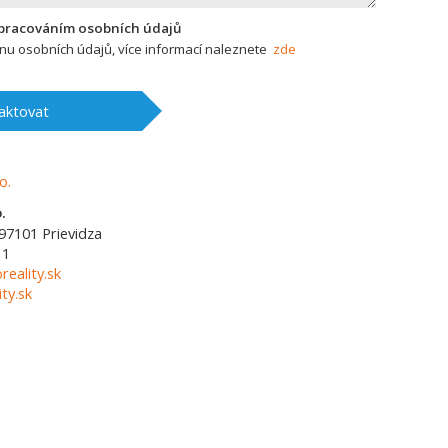
zpracováním osobních údajů
u osobních údajů, více informací naleznete
zde
aktovat
.
97101
Prievidza
11
reality.sk
ty.sk