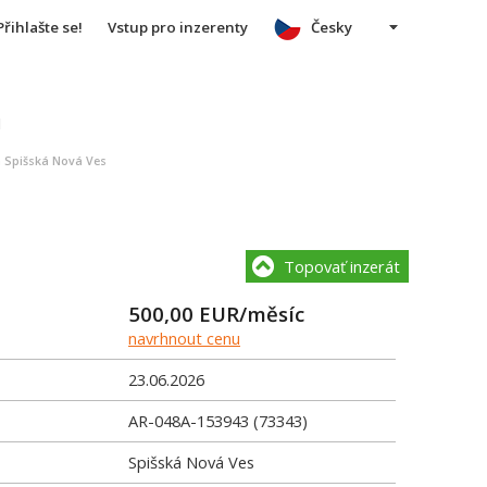
Přihlašte se!
Vstup pro inzerenty
Česky
u
 Spišská Nová Ves
Topovať inzerát
500,00
EUR/měsíc
navrhnout cenu
23.06.2026
AR-048A-153943 (73343)
Spišská Nová Ves