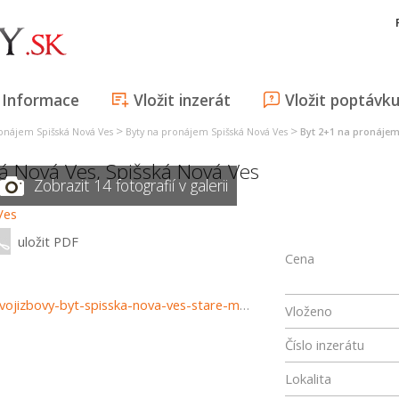
Informace
Vložit inzerát
Vložit poptávk
>
>
ronájem Spišská Nová Ves
Byty na pronájem Spišská Nová Ves
Byt 2+1 na pronájem
ká Nová Ves
,
Spišská Nová Ves
Zobrazit 14 fotografií v galerii
uložit PDF
Cena
https://www.haloreality.sk/spisska-nova-ves/prenajom-dvojizbovy-byt-spisska-nova-ves-stare-mesto-gorazdova---exkluzivne-halo-reality/73343
Vloženo
Číslo inzerátu
Lokalita