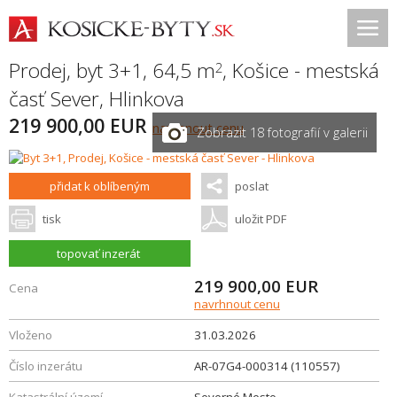
Prodej, byt 3+1, 64,5 m
,
Košice - mestská
2
časť Sever
,
Hlinkova
219 900,00 EUR
navrhnout cenu
Zobrazit 18 fotografií v galerii
přidat k oblíbeným
poslat
tisk
uložit PDF
topovať inzerát
219 900,00
EUR
Cena
navrhnout cenu
Vloženo
31.03.2026
Číslo inzerátu
AR-07G4-000314 (110557)