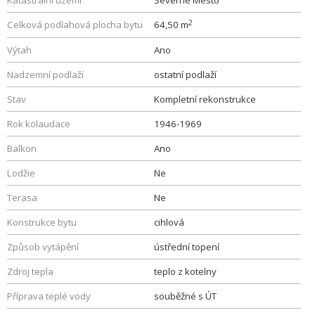
Katastrální území
Severné Mesto
2
Celková podlahová plocha bytu
64,50 m
Výtah
Ano
Nadzemní podlaží
ostatní podlaží
Stav
Kompletní rekonstrukce
Rok kolaudace
1946-1969
Balkon
Ano
Lodžie
Ne
Terasa
Ne
Konstrukce bytu
cihlová
Způsob vytápění
ústřední topení
Zdroj tepla
teplo z kotelny
Příprava teplé vody
souběžné s ÚT