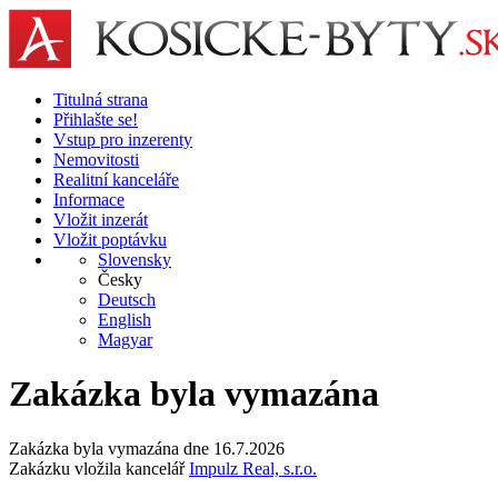
Titulná strana
Přihlašte se!
Vstup pro inzerenty
Nemovitosti
Realitní kanceláře
Informace
Vložit inzerát
Vložit poptávku
Slovensky
Česky
Deutsch
English
Magyar
Zakázka byla vymazána
Zakázka byla vymazána dne 16.7.2026
Zakázku vložila kancelář
Impulz Real, s.r.o.