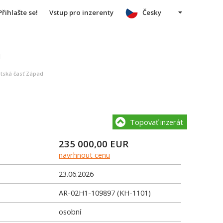
Přihlašte se!
Vstup pro inzerenty
Česky
u
stská časť Západ
Topovať inzerát
235 000,00
EUR
navrhnout cenu
23.06.2026
AR-02H1-109897 (KH-1101)
osobní