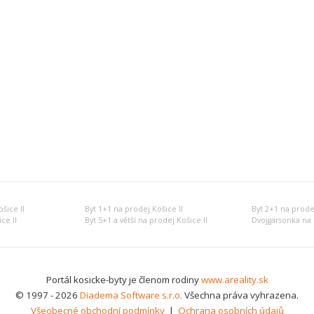
šice II
Byt 1+1 na prodej Košice II
Byt 2+1 na prodej
ce II
Byt 5+1 a větší na prodej Košice II
Dvojgarsonka na 
Portál kosicke-byty je členom rodiny
www.areality.sk
© 1997 - 2026
Diadema Software s.r.o.
Všechna práva vyhrazena.
Všeobecné obchodní podmínky
|
Ochrana osobních údajů