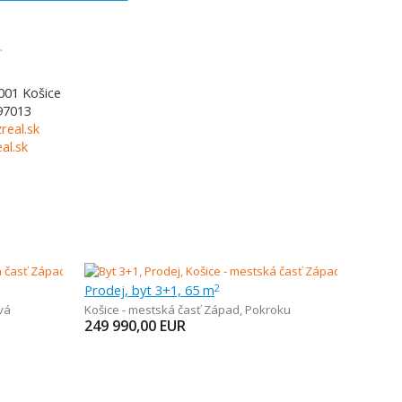
001
Košice
97013
real.sk
al.sk
Prodej, byt 3+1, 65 m
2
vá
Košice - mestská časť Západ
,
Pokroku
249 990,00
EUR