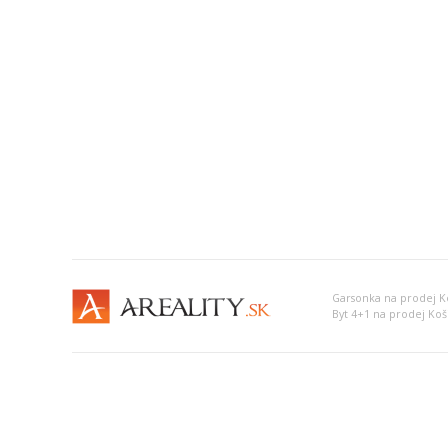
Garsonka na prodej Ko
Byt 4+1 na prodej Koši