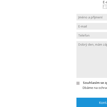
E-
Souhlasím se 
Dbáme na ochran
Kont