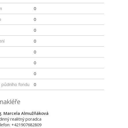
m
0
p
0
0
ení
0
0
0
0
z půdního fondu
0
makléře
g. Marcela Almužňáková
dinný realitný poradca
lefon: +421907682809