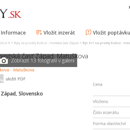
Informace
Vložit inzerát
Vložit poptávk
>
>
šice II
Byty na prodej Košice - mestská časť Západ
Byt 3+1 na prodej Košice - me
mestská časť Západ
,
Matuškova
Zobrazit 13 fotografií v galerii
uložit PDF
Cena
- Západ, Slovensko
Vloženo
Číslo inzerátu
Forma vlastnictví