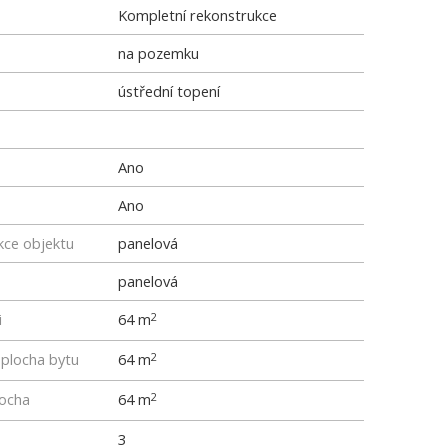
Kompletní rekonstrukce
na pozemku
ústřední topení
Ano
Ano
kce objektu
panelová
panelová
i
64 m
2
 plocha bytu
64 m
2
locha
64 m
2
3