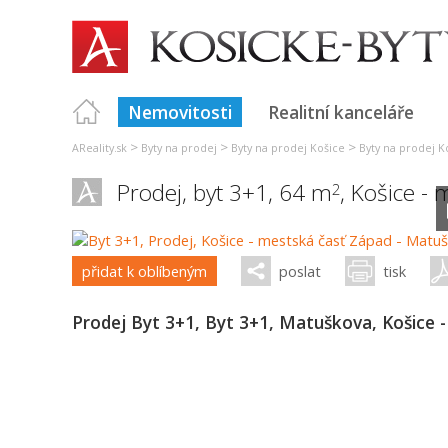
Nemovitosti
Realitní kanceláře
>
>
>
AReality.sk
Byty na prodej
Byty na prodej Košice
Byty na prodej Ko
Prodej, byt 3+1, 64 m
,
Košice - 
2
přidat k oblíbeným
poslat
tisk
Prodej Byt 3+1, Byt 3+1, Matuškova, Košice 