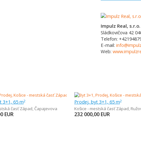
Impulz Real, s.r.o.
Sládkovičova 42
04
Telefon:
+4219487
E-mail:
info@impulz
Web:
www.impulzre
t 3+1, 65 m
Prodej, byt 3+1, 65 m
2
2
estská časť Západ
,
Čapajevova
Košice - mestská časť Západ
,
Ružo
00
EUR
232 000,00
EUR