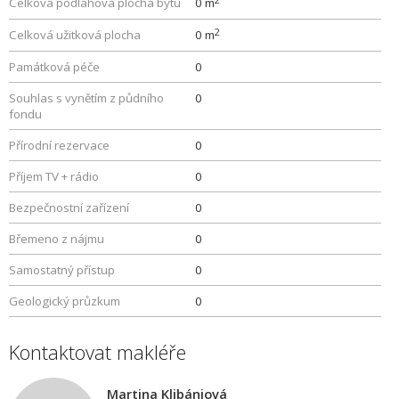
Celková podlahová plocha bytu
0 m
2
Celková užitková plocha
0 m
Památková péče
0
Souhlas s vynětím z půdního
0
fondu
Přírodní rezervace
0
Příjem TV + rádio
0
Bezpečnostní zařízení
0
Břemeno z nájmu
0
Samostatný přístup
0
Geologický průzkum
0
Kontaktovat makléře
Martina Klibániová