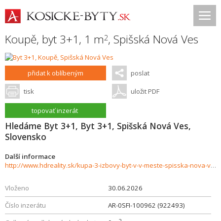
Koupě, byt 3+1, 1 m
,
Spišská Nová Ves
2
přidat k oblíbeným
poslat
tisk
uložit PDF
topovať inzerát
Hledáme Byt 3+1, Byt 3+1, Spišská Nová Ves,
Slovensko
Další informace
http://www.hdreality.sk/kupa-3-izbovy-byt-v-v-meste-spisska-nova-ves--1013194
Vloženo
30.06.2026
Číslo inzerátu
AR-0SFI-100962 (922493)
2