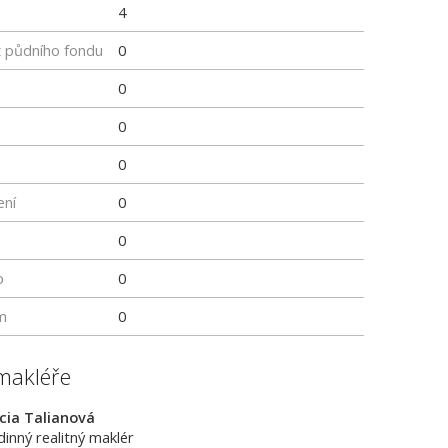
4
z půdního fondu
0
0
0
0
ení
0
0
p
0
m
0
makléře
cia Talianová
dinný realitný maklér