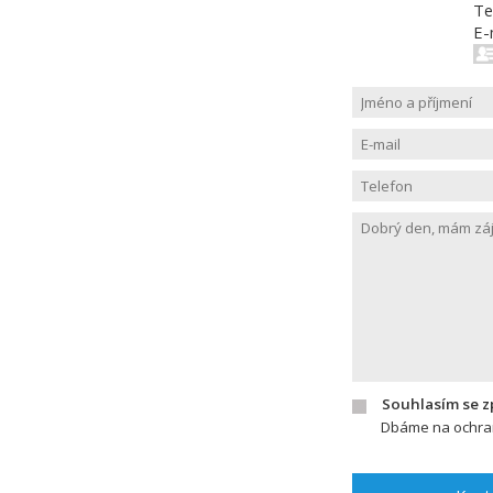
Te
E-
Souhlasím se 
Dbáme na ochran