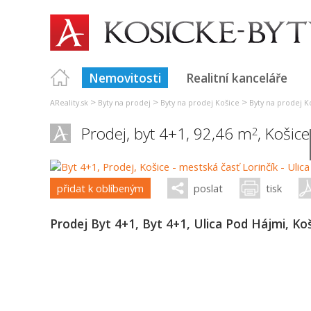
Nemovitosti
Realitní kanceláře
>
>
>
AReality.sk
Byty na prodej
Byty na prodej Košice
Byty na prodej Ko
Prodej, byt 4+1, 92,46 m
,
Košice
2
přidat k oblíbeným
poslat
tisk
Prodej Byt 4+1, Byt 4+1, Ulica Pod Hájmi, Koš