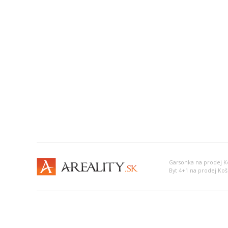
Garsonka na prodej Ko
Byt 4+1 na prodej Koši