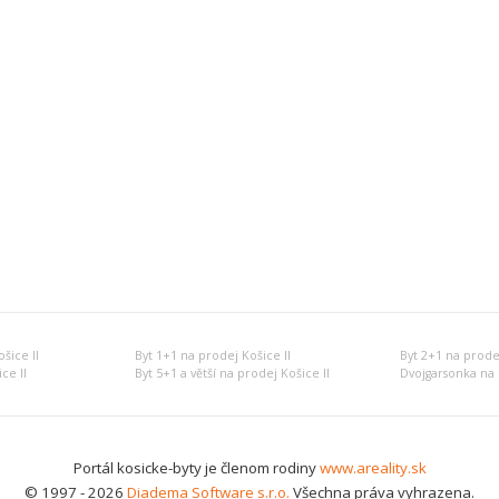
šice II
Byt 1+1 na prodej Košice II
Byt 2+1 na prodej
ce II
Byt 5+1 a větší na prodej Košice II
Dvojgarsonka na 
Portál kosicke-byty je členom rodiny
www.areality.sk
© 1997 - 2026
Diadema Software s.r.o.
Všechna práva vyhrazena.