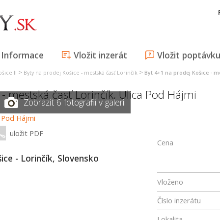
Informace
Vložit inzerát
Vložit poptávk
>
>
šice II
Byty na prodej Košice - mestská časť Lorinčík
Byt 4+1 na prodej Košice - m
 - mestská časť Lorinčík
,
Ulica Pod Hájmi
Zobrazit 6 fotografií v galerii
uložit PDF
Cena
ice - Lorinčík, Slovensko
Vloženo
Číslo inzerátu
Lokalita