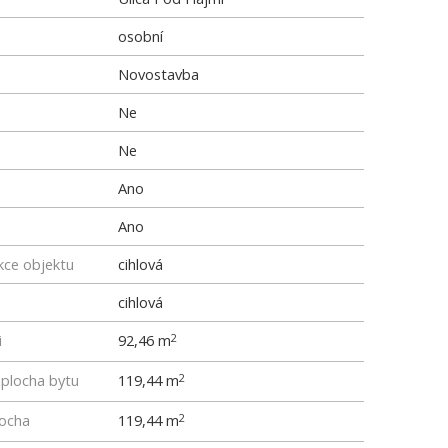
osobní
Novostavba
Ne
Ne
Ano
Ano
kce objektu
cihlová
cihlová
i
92,46 m
2
 plocha bytu
119,44 m
2
locha
119,44 m
2