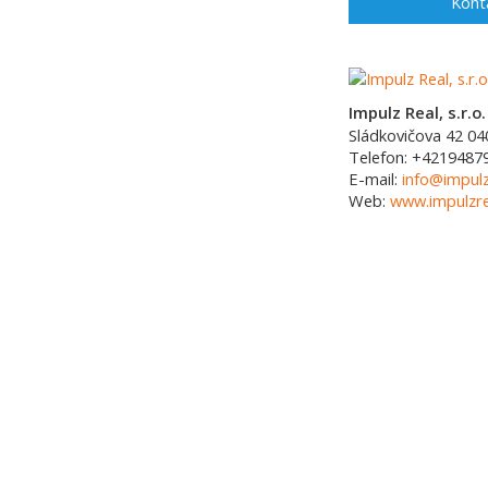
Kont
Impulz Real, s.r.o.
Sládkovičova 42
04
Telefon:
+4219487
E-mail:
info@impulz
Web:
www.impulzre