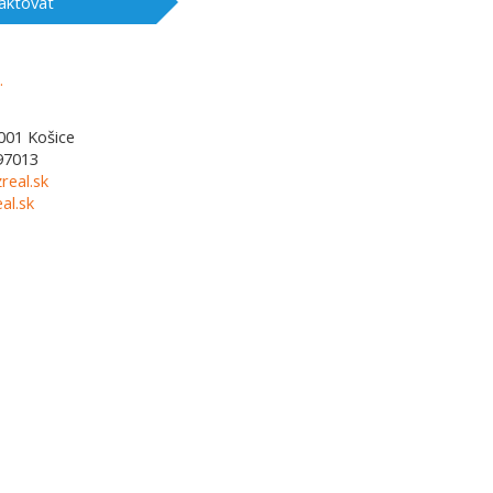
aktovat
001
Košice
97013
real.sk
al.sk