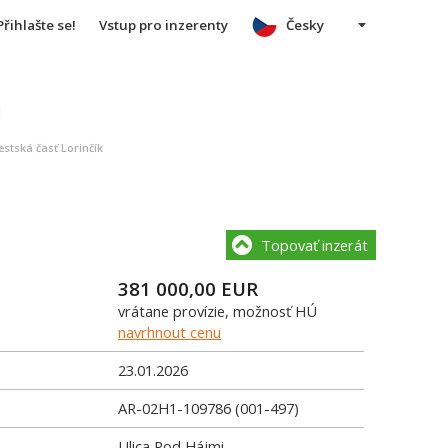
Přihlašte se!
Vstup pro inzerenty
Česky
u
estská časť Lorinčík
Topovať inzerát
381 000,00
EUR
vrátane provízie, možnosť HÚ
navrhnout cenu
23.01.2026
AR-02H1-109786 (001-497)
Ulica Pod Hájmi