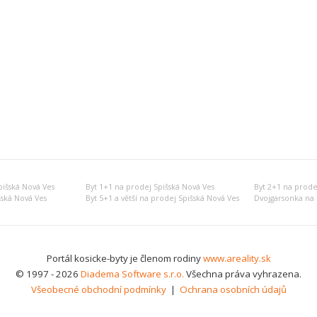
išská Nová Ves
Byt 1+1 na prodej Spišská Nová Ves
Byt 2+1 na prode
šská Nová Ves
Byt 5+1 a větší na prodej Spišská Nová Ves
Dvojgarsonka na 
Portál kosicke-byty je členom rodiny
www.areality.sk
© 1997 - 2026
Diadema Software s.r.o.
Všechna práva vyhrazena.
Všeobecné obchodní podmínky
|
Ochrana osobních údajů