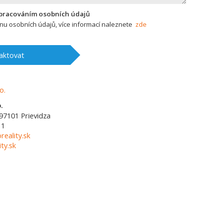
zpracováním osobních údajů
u osobních údajů, více informací naleznete
zde
aktovat
.
97101
Prievidza
11
reality.sk
ty.sk