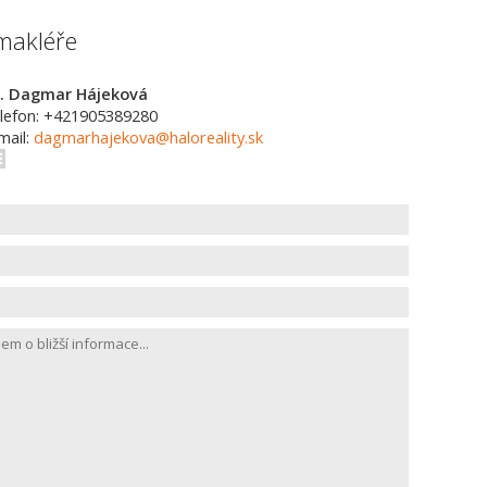
makléře
. Dagmar Hájeková
lefon: +421905389280
mail:
dagmarhajekova@haloreality.sk