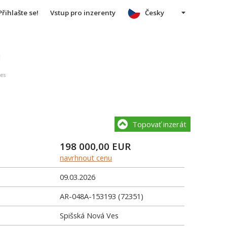
Přihlašte se!
Vstup pro inzerenty
Česky
u
Ves
Topovať inzerát
198 000,00
EUR
navrhnout cenu
09.03.2026
AR-048A-153193 (72351)
Spišská Nová Ves