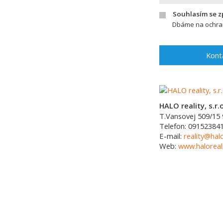
Souhlasím se 
Dbáme na ochran
Kont
HALO reality, s.r.o
T.Vansovej 509/15
Telefon:
09152384
E-mail:
reality@halo
Web:
www.haloreali