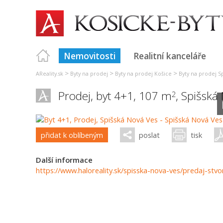
Nemovitosti
Realitní kanceláře
>
>
>
AReality.sk
Byty na prodej
Byty na prodej Košice
Byty na prodej S
Prodej, byt 4+1, 107 m
,
Spišská
2
přidat k oblíbeným
poslat
tisk
Další informace