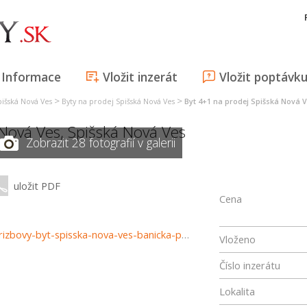
Informace
Vložit inzerát
Vložit poptávk
>
>
pišská Nová Ves
Byty na prodej Spišská Nová Ves
Byt 4+1 na prodej Spišská Nová 
 Nová Ves
,
Spišská Nová Ves
Zobrazit 28 fotografií v galerii
uložit PDF
Cena
https://www.haloreality.sk/spisska-nova-ves/predaj-stvorizbovy-byt-spisska-nova-ves-banicka-podkrovny---znizena-cena---exkluzivne-halo-reality/72351
Vloženo
Číslo inzerátu
Lokalita