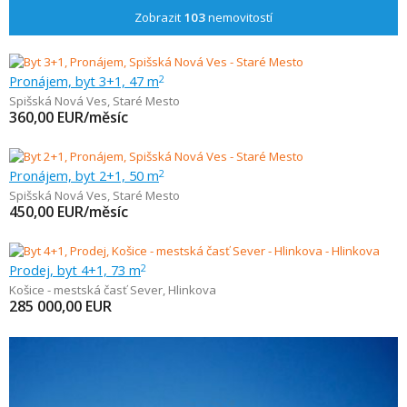
Zobrazit
103
nemovitostí
Pronájem, byt 3+1, 47 m
2
Spišská Nová Ves
,
Staré Mesto
360,00
EUR/měsíc
Pronájem, byt 2+1, 50 m
2
Spišská Nová Ves
,
Staré Mesto
450,00
EUR/měsíc
Prodej, byt 4+1, 73 m
2
Košice - mestská časť Sever
,
Hlinkova
285 000,00
EUR