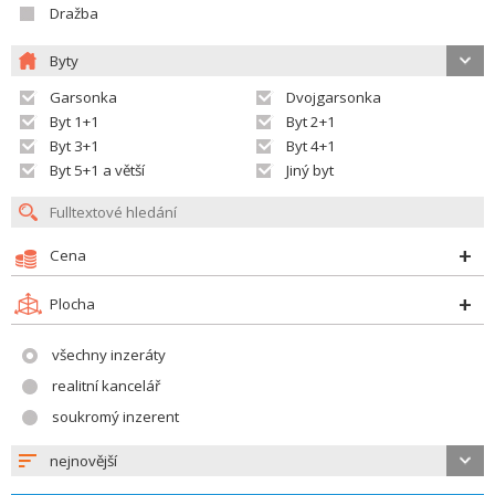
Dražba
Byty
Garsonka
Dvojgarsonka
Byt 1+1
Byt 2+1
Byt 3+1
Byt 4+1
Byt 5+1 a větší
Jiný byt
Cena
Plocha
všechny inzeráty
realitní kancelář
soukromý inzerent
nejnovější