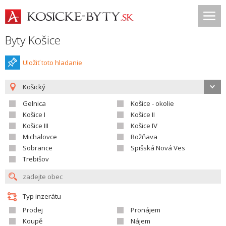
Byty Košice
Uložiť toto hladanie
Košický
Gelnica
Košice - okolie
Košice I
Košice II
Košice III
Košice IV
Michalovce
Rožňava
Sobrance
Spišská Nová Ves
Trebišov
Typ inzerátu
Prodej
Pronájem
Koupě
Nájem