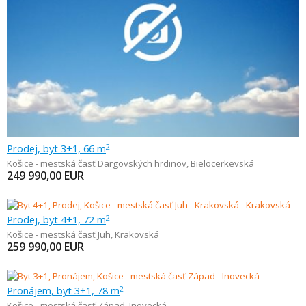
Prodej, byt 3+1, 66 m
2
Košice - mestská časť Dargovských hrdinov
,
Bielocerkevská
249 990,00
EUR
Prodej, byt 4+1, 72 m
2
Košice - mestská časť Juh
,
Krakovská
259 990,00
EUR
Pronájem, byt 3+1, 78 m
2
Košice - mestská časť Západ
,
Inovecká