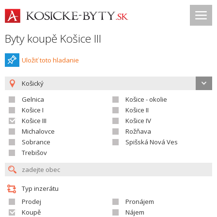
Byty koupě Košice III
Uložiť toto hladanie
Košický
Gelnica
Košice - okolie
Košice I
Košice II
Košice III
Košice IV
Michalovce
Rožňava
Sobrance
Spišská Nová Ves
Trebišov
Typ inzerátu
Prodej
Pronájem
Koupě
Nájem