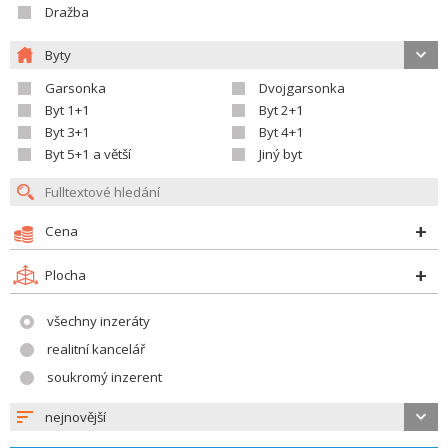
Dražba
Byty
Garsonka
Dvojgarsonka
Byt 1+1
Byt 2+1
Byt 3+1
Byt 4+1
Byt 5+1 a větší
Jiný byt
Cena
Plocha
všechny inzeráty
realitní kancelář
soukromý inzerent
nejnovější