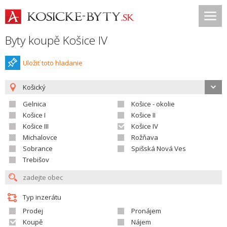
Byty koupě Košice IV
Uložiť toto hladanie
Košický
Gelnica
Košice - okolie
Košice I
Košice II
Košice III
Košice IV
Michalovce
Rožňava
Sobrance
Spišská Nová Ves
Trebišov
Typ inzerátu
Prodej
Pronájem
Koupě
Nájem