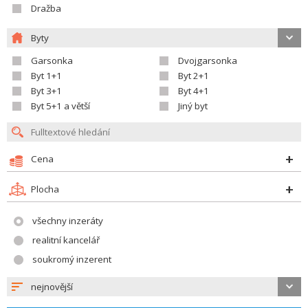
Dražba
Byty
Garsonka
Dvojgarsonka
Byt 1+1
Byt 2+1
Byt 3+1
Byt 4+1
Byt 5+1 a větší
Jiný byt
Cena
Plocha
všechny inzeráty
realitní kancelář
soukromý inzerent
nejnovější