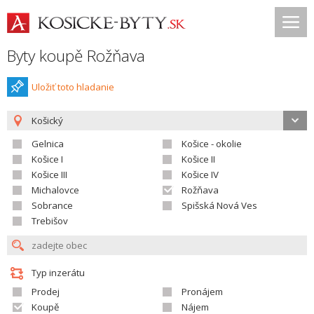
Byty koupě Rožňava
Uložiť toto hladanie
Košický
Gelnica
Košice - okolie
Košice I
Košice II
Košice III
Košice IV
Michalovce
Rožňava
Sobrance
Spišská Nová Ves
Trebišov
Typ inzerátu
Prodej
Pronájem
Koupě
Nájem