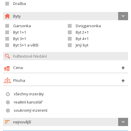
Dražba
Byty
Garsonka
Dvojgarsonka
Byt 1+1
Byt 2+1
Byt 3+1
Byt 4+1
Byt 5+1 a větší
Jiný byt
Cena
Plocha
všechny inzeráty
realitní kancelář
soukromý inzerent
nejnovější