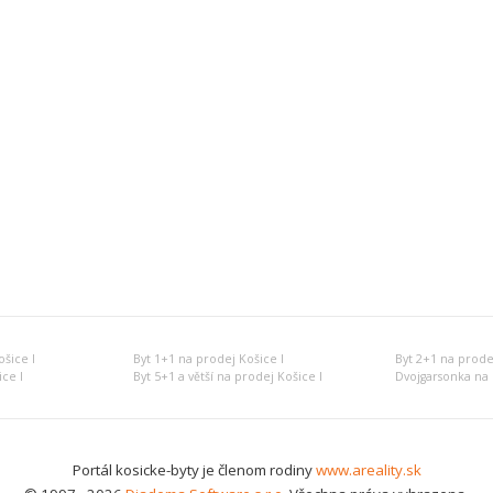
šice I
Byt 1+1 na prodej Košice I
Byt 2+1 na prode
ce I
Byt 5+1 a větší na prodej Košice I
Dvojgarsonka na 
Portál kosicke-byty je členom rodiny
www.areality.sk