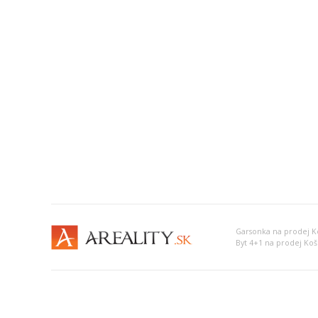
Garsonka na prodej Ko
Byt 4+1 na prodej Koši