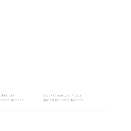
j Košice I
Byt 3+1 na prodej Košice I
prodej Košice I
Jiný byt na prodej Košice I