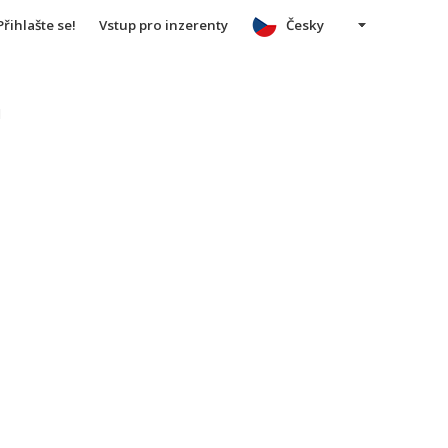
Přihlašte se!
Vstup pro inzerenty
Česky
u