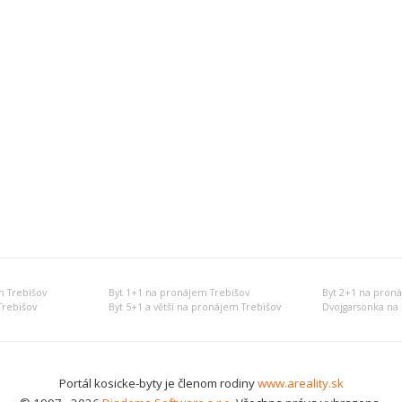
 Trebišov
Byt 1+1 na pronájem Trebišov
Byt 2+1 na pron
Trebišov
Byt 5+1 a větší na pronájem Trebišov
Dvojgarsonka na
Portál kosicke-byty je členom rodiny
www.areality.sk