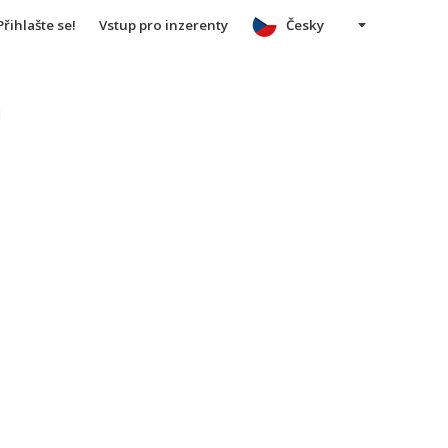
Přihlašte se!
Vstup pro inzerenty
Česky
u