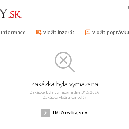
Informace
Vložit inzerát
Vložit poptávk
Zakázka byla vymazána
Zakázka byla vymazána dne 31.5.2026
Zakázku vložila kancelář
HALO reality, s.r.o.