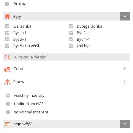
Dražba
Byty
Garsonka
Dvojgarsonka
Byt 1+1
Byt 2+1
Byt 3+1
Byt 4+1
Byt 5+1 a větší
Jiný byt
Cena
Plocha
všechny inzeráty
realitní kancelář
soukromý inzerent
nejnovější