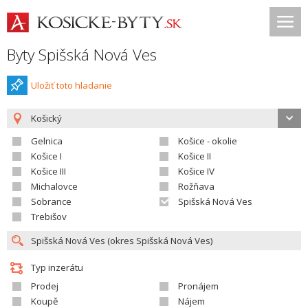
Byty Spišská Nová Ves
Uložiť toto hladanie
Košický
Gelnica
Košice - okolie
Košice I
Košice II
Košice III
Košice IV
Michalovce
Rožňava
Sobrance
Spišská Nová Ves
Trebišov
Typ inzerátu
Prodej
Pronájem
Koupě
Nájem