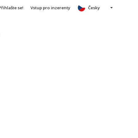
Přihlašte se!
Vstup pro inzerenty
Česky
u