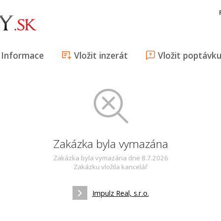
Informace
Vložit inzerát
Vložit poptávk
Zakázka byla vymazána
Zakázka byla vymazána dne 8.7.2026
Zakázku vložila kancelář
Impulz Real, s.r.o.