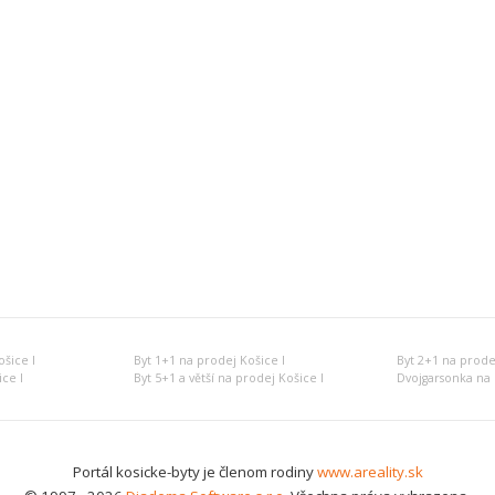
šice I
Byt 1+1 na prodej Košice I
Byt 2+1 na prode
ce I
Byt 5+1 a větší na prodej Košice I
Dvojgarsonka na 
Portál kosicke-byty je členom rodiny
www.areality.sk