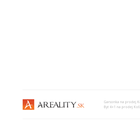
Garsonka na prodej Ko
Byt 4+1 na prodej Koši